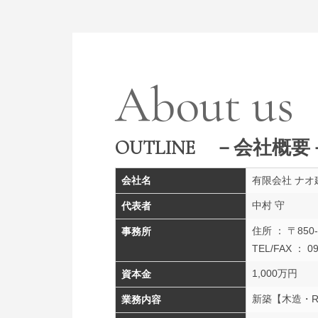
About us
OUTLINE
－会社概要
会社名
有限会社 ナオ
中村 守
代表者
住所 ： 〒850
事務所
TEL/FAX ： 09
1,000万円
資本金
新築【木造・
業務内容